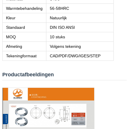
Warmtebehandeling
56-58HRC
Kleur
Natuurlijk
Standaard
DIN ISO ANSI
MOQ
10 stuks
Afmeting
Volgens tekening
Tekeningformaat
CAD/PDF/DWG/IGES/STEP
Productafbeeldingen