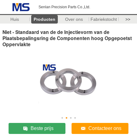
Senlan Precision Parts Co.,Ltd.
Huis
Producten
Over ons
Fabriekstocht
>>
Niet - Standaard van de de Injectievorm van de
Plaatsbepalingsring de Componenten hoog Opgepoetst
Oppervlakte
Beste prijs
Contacteer ons