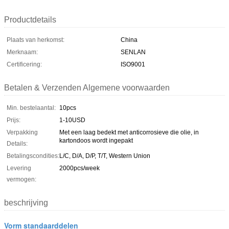
Productdetails
Plaats van herkomst:
China
Merknaam:
SENLAN
Certificering:
ISO9001
Betalen & Verzenden Algemene voorwaarden
Min. bestelaantal:
10pcs
Prijs:
1-10USD
Verpakking
Met een laag bedekt met anticorrosieve die olie, in
kartondoos wordt ingepakt
Details:
Betalingscondities:
L/C, D/A, D/P, T/T, Western Union
Levering
2000pcs/week
vermogen:
beschrijving
Vorm standaarddelen