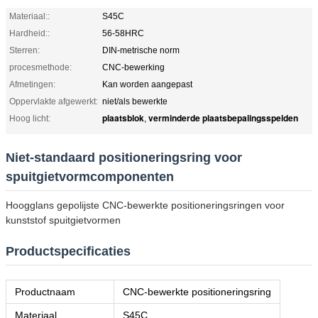
Materiaal::
S45C
Hardheid::
56-58HRC
Sterren:
DIN-metrische norm
procesmethode:
CNC-bewerking
Afmetingen:
Kan worden aangepast
Oppervlakte afgewerkt:
niet/als bewerkte
plaatsblok
verminderde plaatsbepalingsspelden
Hoog licht:
,
Niet-standaard positioneringsring voor
spuitgietvormcomponenten
Hoogglans gepolijste CNC-bewerkte positioneringsringen voor
kunststof spuitgietvormen
Productspecificaties
Productnaam
CNC-bewerkte positioneringsring
Materiaal
S45C