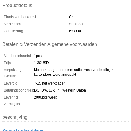
Productdetails
Plaats van herkomst:
China
Merknaam:
SENLAN
Certificering:
ISO9001
Betalen & Verzenden Algemene voorwaarden
Min. bestelaantal:
1pcs
Prijs:
1-30USD
Verpakking
Met een laag bedekt met anticorrosieve die olie, in
kartondoos wordt ingepakt
Details:
Levertijd:
7-15 het werkdagen
Betalingscondities:
L/C, D/A, D/P, T/T, Western Union
Levering
2000pcs/week
vermogen:
beschrijving
Vorm standaarddelen