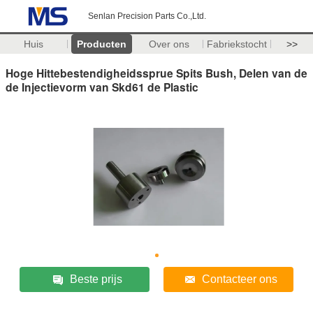
Senlan Precision Parts Co.,Ltd.
Huis
Producten
Over ons
Fabriekstocht
>>
Hoge Hittebestendigheidssprue Spits Bush, Delen van de
de Injectievorm van Skd61 de Plastic
Beste prijs
Contacteer ons