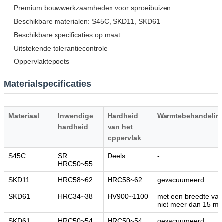
Premium bouwwerkzaamheden voor sproeibuizen
Beschikbare materialen: S45C, SKD11, SKD61
Beschikbare specificaties op maat
Uitstekende tolerantiecontrole
Oppervlaktepoets
Materialspecificaties
Materiaal
Inwendige
Hardheid
Warmtebehandelin
hardheid
van het
oppervlak
S45C
SR
Deels
-
HRC50~55
SKD11
HRC58~62
HRC58~62
gevacuumeerd
SKD61
HRC34~38
HV900~1100
met een breedte va
niet meer dan 15 m
SKD61
HRC50~54
HRC50~54
gevacuumeerd