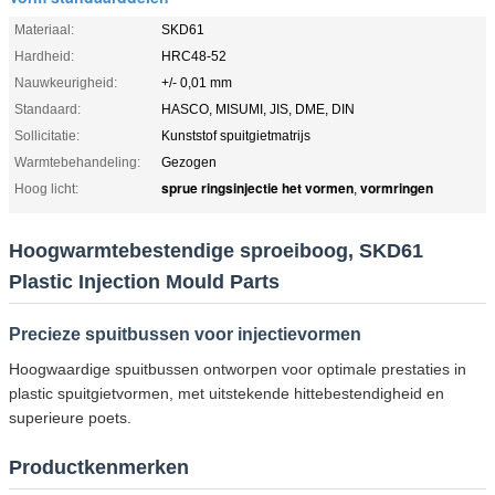
Materiaal:
SKD61
Hardheid:
HRC48-52
Nauwkeurigheid:
+/- 0,01 mm
Standaard:
HASCO, MISUMI, JIS, DME, DIN
Sollicitatie:
Kunststof spuitgietmatrijs
Warmtebehandeling:
Gezogen
sprue ringsinjectie het vormen
vormringen
Hoog licht:
,
Hoogwarmtebestendige sproeiboog, SKD61
Plastic Injection Mould Parts
Precieze spuitbussen voor injectievormen
Hoogwaardige spuitbussen ontworpen voor optimale prestaties in
plastic spuitgietvormen, met uitstekende hittebestendigheid en
superieure poets.
Productkenmerken