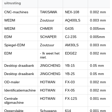
uitrusting
VERZENDEN
CNC-machines
TAKISAWA
NEX-108
0.002 mm
WEDM
Zoutzuur
AQ400LS
0.003 mm
WEDM
CHMER
G435
0.005mm
EDM
SCHAPER
CJ-235
0.005mm
Spiegel-EDM
Zoutzuur
AM30LS
0.003 mm
EDM
- Ik weet het
EDGE2
0.002 mm
niet.
Desktop draaibank
JINGCHENG
YB-15
0.05 mm
Desktop draaibank
JINGCHENG
YB-25
0.05 mm
OD-maler
HOTMAN
FX-03
0.002 mm
Identificatiemachine
HOTMAN
FX-05
0.002 mm
Centrale
HOTMAN
FX-12S
0.001 mm
slijpmachine
Oppervlakte
Schuwang.
614
0.001 mm