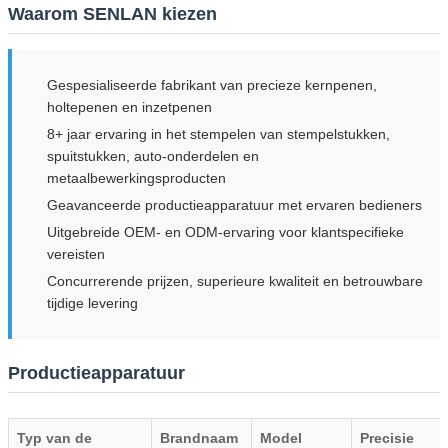
Waarom SENLAN kiezen
Gespesialiseerde fabrikant van precieze kernpenen,
Laat een bericht achter
holtepenen en inzetpenen
We bellen je snel terug!
8+ jaar ervaring in het stempelen van stempelstukken,
spuitstukken, auto-onderdelen en
metaalbewerkingsproducten
Geavanceerde productieapparatuur met ervaren bedieners
Uitgebreide OEM- en ODM-ervaring voor klantspecifieke
vereisten
Concurrerende prijzen, superieure kwaliteit en betrouwbare
tijdige levering
Productieapparatuur
Typ van de
Brandnaam
Model
Precisie