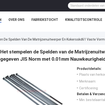
N
OVER ONS
FABRIEKSTOCHT
KWALITEITSCONTROLE
en De Spelden Van De Matrijzenuitwerper En Kokersskd61 Vaste Vor
Het stempelen de Spelden van de Matrijzenuit
gegeven JIS Norm met 0.01mm Nauwkeurighei
Productdetails:
Plaats van herko
Merknaam:
Certificering:
Betalen & Verzen
Min. bestelaantal