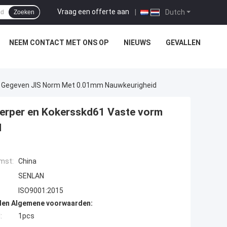
Vraag een offerte aan
|
Dutch
Zoeken
NEEM CONTACT MET ONS OP
NIEUWS
GEVALLEN
m Gegeven JIS Norm Met 0.01mm Nauwkeurigheid
werper en Kokersskd61 Vaste vorm
d
mst:
China
SENLAN
ISO9001:2015
den Algemene voorwaarden:
:
1pcs