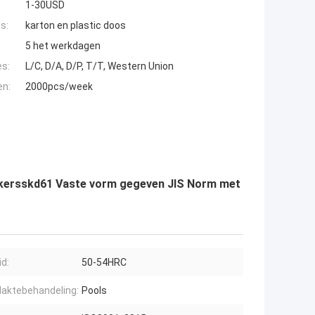
1-30USD
s:
karton en plastic doos
5 het werkdagen
es:
L/C, D/A, D/P, T/T, Western Union
en:
2000pcs/week
Kokersskd61 Vaste vorm gegeven JIS Norm met
d:
50-54HRC
laktebehandeling:
Pools