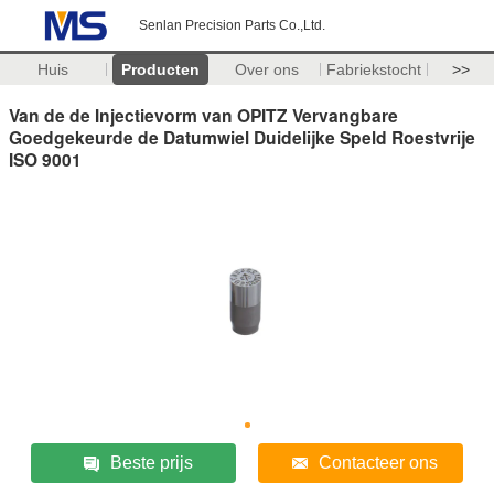
Senlan Precision Parts Co.,Ltd.
Huis
Producten
Over ons
Fabriekstocht
>>
Van de de Injectievorm van OPITZ Vervangbare
Goedgekeurde de Datumwiel Duidelijke Speld Roestvrije
ISO 9001
Beste prijs
Contacteer ons