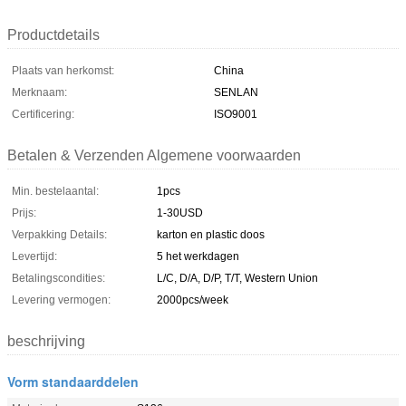
Productdetails
Plaats van herkomst:
China
Merknaam:
SENLAN
Certificering:
ISO9001
Betalen & Verzenden Algemene voorwaarden
Min. bestelaantal:
1pcs
Prijs:
1-30USD
Verpakking Details:
karton en plastic doos
Levertijd:
5 het werkdagen
Betalingscondities:
L/C, D/A, D/P, T/T, Western Union
Levering vermogen:
2000pcs/week
beschrijving
Vorm standaarddelen