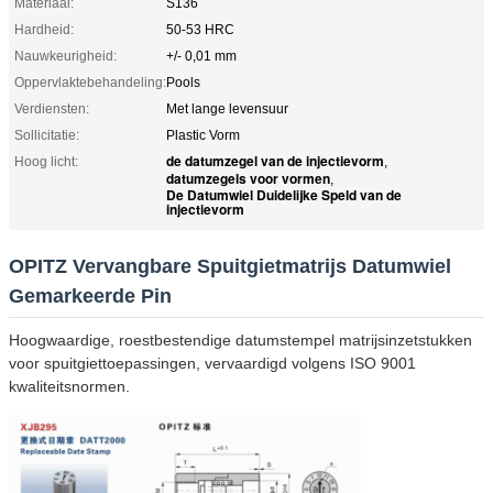
Materiaal:
S136
Hardheid:
50-53 HRC
Nauwkeurigheid:
+/- 0,01 mm
Oppervlaktebehandeling:
Pools
Verdiensten:
Met lange levensuur
Sollicitatie:
Plastic Vorm
de datumzegel van de injectievorm
Hoog licht:
,
datumzegels voor vormen
,
De Datumwiel Duidelijke Speld van de
injectievorm
OPITZ Vervangbare Spuitgietmatrijs Datumwiel
Gemarkeerde Pin
Hoogwaardige, roestbestendige datumstempel matrijsinzetstukken
voor spuitgiettoepassingen, vervaardigd volgens ISO 9001
kwaliteitsnormen.