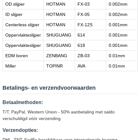
OD slijper
HOTMAN
FX-03
0.002mm
ID slijper
HOTMAN
FX-05
0.002mm
Centerless slijper
HOTMAN
FX-12S
0.001mm
Oppervlakteslijper
SHUGUANG
614
0.001mm
Oppervlakteslijper
SHUGUANG
618
0.001mm
EDM boren
ZENBANG
ZB-03
0.01mm
Miller
TOPINR
AVA
0.01mm
Betalings- en verzendvoorwaarden
Betaalmethoden:
T/T, PayPal, Western Union - 50% aanbetaling met saldo
verschuldigd vóór verzending
Verzendopties:
DHL, TNT, FedEx beschikbaar voor internationale levering