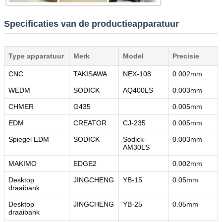
Specificaties van de productieapparatuur
Type apparatuur
Merk
Model
Precisie
CNC
TAKISAWA
NEX-108
0.002mm
WEDM
SODICK
AQ400LS
0.003mm
CHMER
G435
0.005mm
EDM
CREATOR
CJ-235
0.005mm
VERZENDEN
Spiegel EDM
SODICK
Sodick-
0.003mm
AM30LS
MAKIMO
EDGE2
0.002mm
Desktop
JINGCHENG
YB-15
0.05mm
draaibank
Desktop
JINGCHENG
YB-25
0.05mm
draaibank