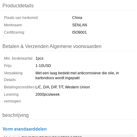
Productdetails
Plaats van herkomst:
China
Merknaam:
SENLAN
Certificering:
ISO9001
Betalen & Verzenden Algemene voorwaarden
Min. bestelaantal:
1pcs
Prijs:
1-10USD
Verpakking
Met een laag bedekt met anticorrosieve die olie, in
kartondoos wordt ingepakt
Details:
Betalingscondities:
L/C, D/A, D/P, T/T, Western Union
Levering
2000pcs/week
vermogen:
beschrijving
Vorm standaarddelen