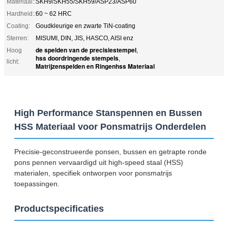
Materiaal::
SKH9/SKH55/SKH59/ASP23/ASP60
Hardheid::
60 ~ 62 HRC
Coating:
Goudkleurige en zwarte TiN-coating
Sterren:
MISUMI, DIN, JIS, HASCO, AISI enz
de spelden van de precisiestempel
Hoog
,
hss doordringende stempels
,
licht:
Matrijzenspelden en Ringenhss Materiaal
High Performance Stanspennen en Bussen
HSS Materiaal voor Ponsmatrijs Onderdelen
Precisie-geconstrueerde ponsen, bussen en getrapte ronde
pons pennen vervaardigd uit high-speed staal (HSS)
materialen, specifiek ontworpen voor ponsmatrijs
toepassingen.
Productspecificaties