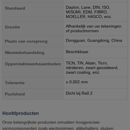
Dayton, Lane, DIN, ISO,
Standaard
MISUMI, EDM, FIBRO,
MOELLER, HASCO, enz.
Afhankelijk van uw tekeningen
Grootte
of productnormen
Dongguan, Guangdong, China
Plaats van oorsprong
Beschikbaar
Warmtebehandeling
TiCN, TiN, Aitain, Ticrn,
Oppervlaktewerkzaamheden
nitrideren, zwart geoxideerd,
zwart coating, enz.
± 0,002 mm
Tolerantie
Dicht bij Ra0.2
Poolsheid
Hoofdproducten
Onze belangrijkste producten omvatten hoogprecisie-
vormcomponenten zoals ejectorpinnen, glijbehalters, sluizen,