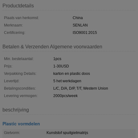
Productdetails
Plaats van herkomst:
China
Merknaam:
SENLAN
Certificering:
ISO9001:2015
Betalen & Verzenden Algemene voorwaarden
Min. bestelaantal:
1pcs
Prijs:
1-30USD
Verpakking Details:
karton en plastic doos
Levertijd:
5 het werkdagen
Betalingscondities:
L/C, D/A, D/P, T/T, Western Union
Levering vermogen:
2000pcs/week
beschrijving
Plastic vormdelen
Gietvorm:
Kunststof spuitgietmatrijs