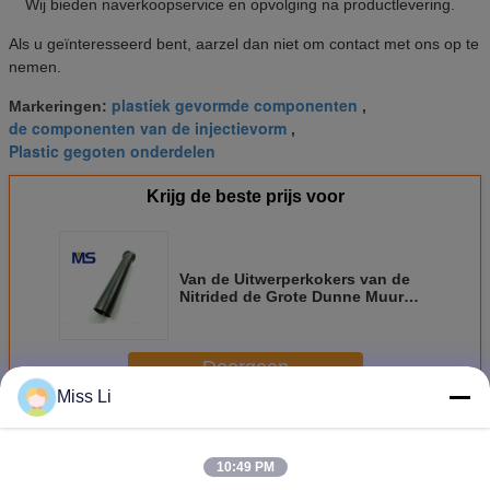
Wij bieden naverkoopservice en opvolging na productlevering.
Als u geïnteresseerd bent, aarzel dan niet om contact met ons op te
nemen.
plastiek gevormde componenten
Markeringen:
,
de componenten van de injectievorm
,
Plastic gegoten onderdelen
Krijg de beste prijs voor
Van de Uitwerperkokers van de
Nitrided de Grote Dunne Muur
Verzekering van de de
Corrosieweerstand ISO 9001
Doorgaan
Miss Li
Plastic vormdelen
Meer
10:49 PM