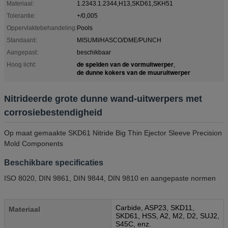
Materiaal:
1.2343.1.2344,H13,SKD61,SKH51
Tolerantie:
+/0,005
Oppervlaktebehandeling:
Pools
Standaard:
MISUMI/HASCO/DME/PUNCH
Aangepast:
beschikbaar
de spelden van de vormuitwerper
Hoog licht:
,
de dunne kokers van de muuruitwerper
Nitrideerde grote dunne wand-uitwerpers met
corrosiebestendigheid
Op maat gemaakte SKD61 Nitride Big Thin Ejector Sleeve Precision
Mold Components
Beschikbare specificaties
ISO 8020, DIN 9861, DIN 9844, DIN 9810 en aangepaste normen
Carbide, ASP23, SKD11,
Materiaal
SKD61, HSS, A2, M2, D2, SUJ2,
S45C, enz.