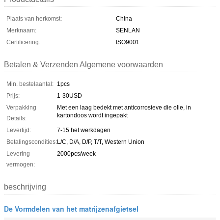
Plaats van herkomst:
China
Merknaam:
SENLAN
Certificering:
ISO9001
Betalen & Verzenden Algemene voorwaarden
Min. bestelaantal:
1pcs
Prijs:
1-30USD
Verpakking
Met een laag bedekt met anticorrosieve die olie, in
kartondoos wordt ingepakt
Details:
Levertijd:
7-15 het werkdagen
Betalingscondities:
L/C, D/A, D/P, T/T, Western Union
Levering
2000pcs/week
vermogen:
beschrijving
De Vormdelen van het matrijzenafgietsel