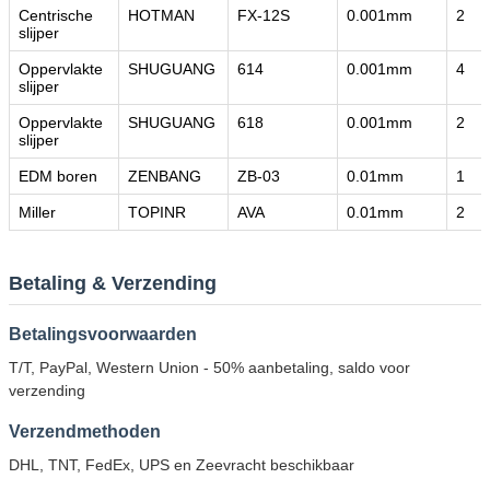
Centrische
HOTMAN
FX-12S
0.001mm
2
slijper
Oppervlakte
SHUGUANG
614
0.001mm
4
slijper
Oppervlakte
SHUGUANG
618
0.001mm
2
slijper
EDM boren
ZENBANG
ZB-03
0.01mm
1
Miller
TOPINR
AVA
0.01mm
2
Betaling & Verzending
Betalingsvoorwaarden
T/T, PayPal, Western Union - 50% aanbetaling, saldo voor
verzending
Verzendmethoden
DHL, TNT, FedEx, UPS en Zeevracht beschikbaar