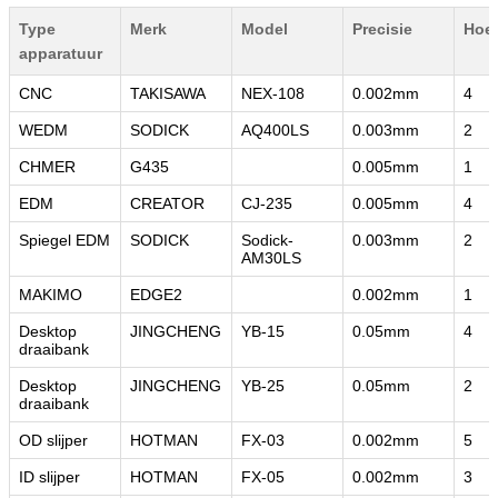
Type
Merk
Model
Precisie
Hoev
VERZENDEN
apparatuur
CNC
TAKISAWA
NEX-108
0.002mm
4
WEDM
SODICK
AQ400LS
0.003mm
2
CHMER
G435
0.005mm
1
EDM
CREATOR
CJ-235
0.005mm
4
Spiegel EDM
SODICK
Sodick-
0.003mm
2
AM30LS
MAKIMO
EDGE2
0.002mm
1
Desktop
JINGCHENG
YB-15
0.05mm
4
draaibank
Desktop
JINGCHENG
YB-25
0.05mm
2
draaibank
OD slijper
HOTMAN
FX-03
0.002mm
5
ID slijper
HOTMAN
FX-05
0.002mm
3