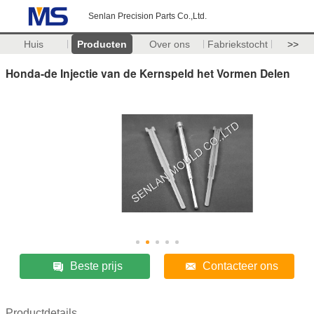
Senlan Precision Parts Co.,Ltd.
Huis
Producten
Over ons
Fabriekstocht
>>
Honda-de Injectie van de Kernspeld het Vormen Delen
Beste prijs
Contacteer ons
Productdetails