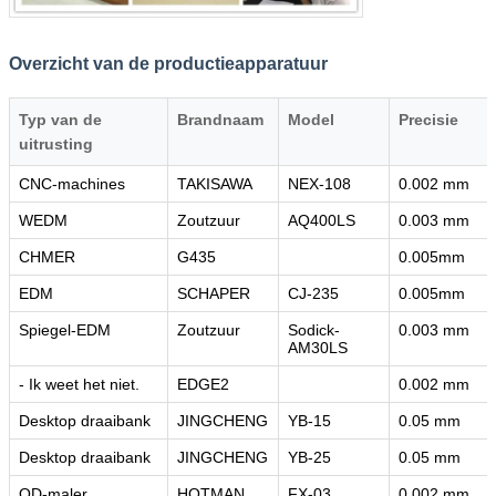
Overzicht van de productieapparatuur
Typ van de
Brandnaam
Model
Precisie
uitrusting
CNC-machines
TAKISAWA
NEX-108
0.002 mm
WEDM
Zoutzuur
AQ400LS
0.003 mm
CHMER
G435
0.005mm
EDM
SCHAPER
CJ-235
0.005mm
Spiegel-EDM
Zoutzuur
Sodick-
0.003 mm
AM30LS
- Ik weet het niet.
EDGE2
0.002 mm
Desktop draaibank
JINGCHENG
YB-15
0.05 mm
Desktop draaibank
JINGCHENG
YB-25
0.05 mm
OD-maler
HOTMAN
FX-03
0.002 mm