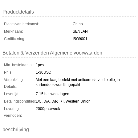
Productdetails
Plaats van herkomst:
China
Merknaam:
SENLAN
Certificering:
ISO9001
Betalen & Verzenden Algemene voorwaarden
Min. bestelaantal:
1pcs
Prijs:
1-30USD
Verpakking
Met een laag bedekt met anticorrosieve die olie, in
kartondoos wordt ingepakt
Details:
Levertijd:
7-15 het werkdagen
Betalingscondities:
L/C, D/A, D/P, T/T, Western Union
Levering
2000pcs/week
vermogen:
beschrijving