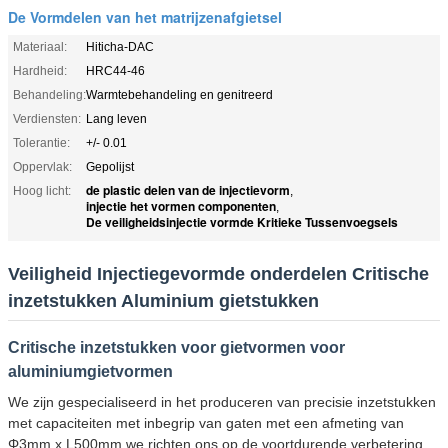
De Vormdelen van het matrijzenafgietsel
Materiaal:
Hiticha-DAC
Hardheid:
HRC44-46
Behandeling:
Warmtebehandeling en genitreerd
Verdiensten:
Lang leven
Tolerantie:
+/- 0.01
Oppervlak:
Gepolijst
de plastic delen van de injectievorm
Hoog licht:
,
injectie het vormen componenten
,
De veiligheidsinjectie vormde Kritieke Tussenvoegsels
Veiligheid Injectiegevormde onderdelen Critische
inzetstukken Aluminium gietstukken
Critische inzetstukken voor gietvormen voor
aluminiumgietvormen
We zijn gespecialiseerd in het produceren van precisie inzetstukken
met capaciteiten met inbegrip van gaten met een afmeting van
Φ3mm x L500mm.we richten ons op de voortdurende verbetering