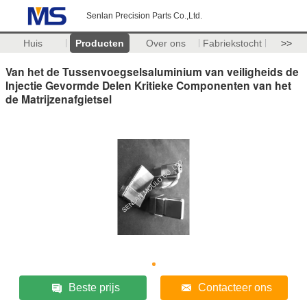
Senlan Precision Parts Co.,Ltd.
Huis
Producten
Over ons
Fabriekstocht
>>
Van het de Tussenvoegselsaluminium van veiligheids de
Injectie Gevormde Delen Kritieke Componenten van het
de Matrijzenafgietsel
Beste prijs
Contacteer ons