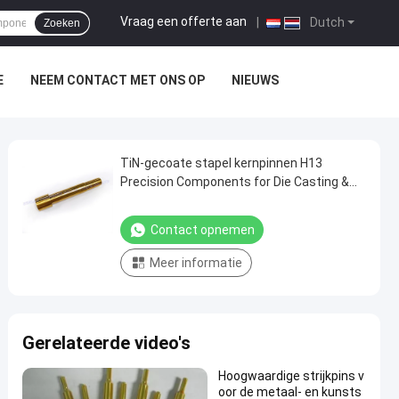
Vraag een offerte aan
|
Dutch
Zoeken
E
NEEM CONTACT MET ONS OP
NIEUWS
TiN-gecoate stapel kernpinnen H13
Precision Components for Die Casting &
Injection Molds
Contact opnemen
Meer informatie
Gerelateerde video's
Hoogwaardige strijkpins v
oor de metaal- en kunsts