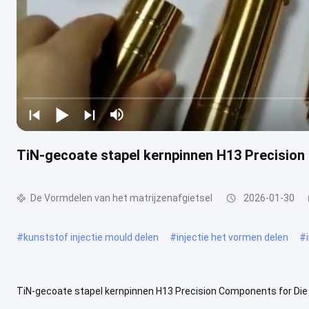
TiN-gecoate stapel kernpinnen H13 Precision
De Vormdelen van het matrijzenafgietsel
2026-01-30
#
kunststof injectie mould delen
#
injectie het vormen delen
#
TiN-gecoate stapel kernpinnen H13 Precision Components for Die 
stapkernpinnen zijn precisievormcomponenten die worden gebruikt i