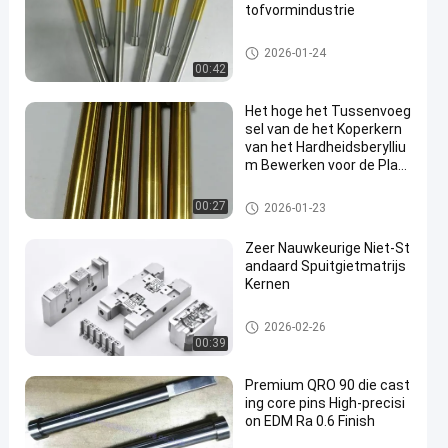
tofvormindustrie
vorm standaarddelen
2026-01-24
00:42
Het hoge het Tussenvoeg
sel van de het Koperkern
van het Hardheidsberylliu
m Bewerken voor de Plas
tic Delen van ParfumKroo
nkurk
De Vormdelen van het matrijz
00:27
2026-01-23
enafgietsel
Zeer Nauwkeurige Niet-St
andaard Spuitgietmatrijs
Kernen
De Vormdelen van het matrijz
2026-02-26
enafgietsel
00:39
Premium QRO 90 die cast
ing core pins High-precisi
on EDM Ra 0.6 Finish