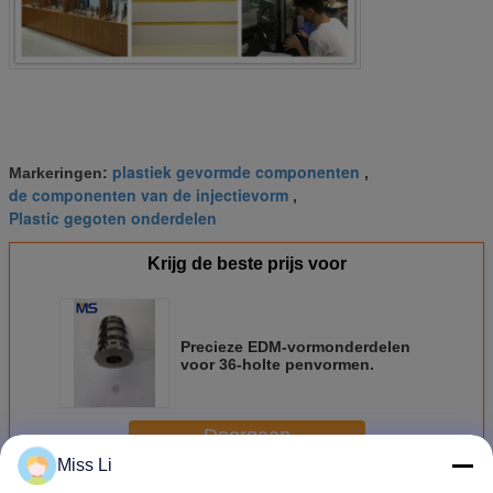
plastiek gevormde componenten
Markeringen:
,
de componenten van de injectievorm
,
Plastic gegoten onderdelen
Krijg de beste prijs voor
Precieze EDM-vormonderdelen
voor 36-holte penvormen.
Doorgaan
Miss Li