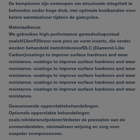
De kernpinnen zijn ontworpen om structurele integriteit te
behouden onder hoge druk, met optimale koelkanalen voor
betere warmteafvoer tijdens de gietcyclus.
Materiaalkeuze
We gebruiken high-performance gereedschapsstaal
zoals
H13
en
P20
voor core pins en vorm inserts, die verder
worden behandeld met
nitrideren
of
DLC (Diamond-Like
Carbon)
coatings to improve surface hardness and wear
resistance. coatings to improve surface hardness and wear
resistance. coatings to improve surface hardness and wear
resistance. coatings to improve surface hardness and wear
resistance. coatings to improve surface hardness and wear
resistance. coatings to improve surface hardness and wear
resistance.
Geavanceerde oppervlaktebehandelingen.
Optionele oppervlakte behandelingen
zoals:
nitrideren
of
poleren
Verbeter de prestaties van de
vormonderdelen, minimaliseer wrijving en zorg voor
soepeler vormprocessen.