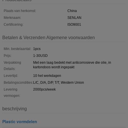
Plaats van herkomst:
China
Merknaam:
SENLAN
Certificering:
ISO9001
Betalen & Verzenden Algemene voorwaarden
Min. bestelaantal:
1pcs
Prijs:
1-30USD
Verpakking
Met een laag bedekt met anticorrosieve die olie, in
kartondoos wordt ingepakt
Details:
Levertijd:
10 het werkdagen
Betalingscondities:
L/C, D/A, D/P, T/T, Western Union
Levering
2000pcs/week
vermogen:
beschrijving
Plastic vormdelen