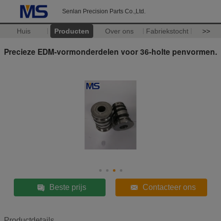
Senlan Precision Parts Co.,Ltd.
Huis
Producten
Over ons
Fabriekstocht
>>
Precieze EDM-vormonderdelen voor 36-holte penvormen.
Beste prijs
Contacteer ons
Productdetails