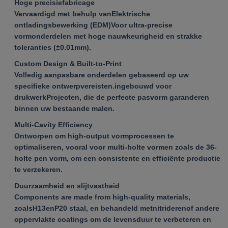
Hoge precisiefabricage
Vervaardigd met behulp van
Elektrische
ontladingsbewerking (EDM)
Voor ultra-precise
vormonderdelen met hoge nauwkeurigheid en strakke
toleranties (±0.01mm).
Custom Design & Built-to-Print
Volledig aanpasbare onderdelen gebaseerd op uw
specifieke ontwerpvereisten.
ingebouwd voor
drukwerk
Projecten, die de perfecte pasvorm garanderen
binnen uw bestaande malen.
Multi-Cavity Efficiency
Ontworpen om high-output vormprocessen te
optimaliseren, vooral voor multi-holte vormen zoals de 36-
holte pen vorm, om een consistente en efficiënte productie
te verzekeren.
Duurzaamheid en slijtvastheid
Components are made from high-quality materials,
zoals
H13
en
P20 staal
, en behandeld met
nitrideren
of andere
oppervlakte coatings om de levensduur te verbeteren en