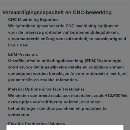
Vervaardigingscapaciteit en CNC-bewerking
CNC Machining Expertise
We gebruiken geavanceerde CNC machining equipment
voor de precieze productie van
kernpenen
,
Inlegstukken
,
en
vormonderdelen
Zorg voor uitzonderlijke nauwkeurigheid
in elk deel.
EDM Precision.
Onze
Elektrische ontladingsbewerking (EDM)
Technologie
zorgt ervoor dat ingewikkelde details en complexe vormen
consequent worden bereikt, zelfs voor onderdelen met fijne
geometrieën en strakke toleranties.
Material Options & Surface Treatments
We bieden een breed scala aan materialen, zoals
H13
,
P20
Met
extra opties voor:
nitrideren
,
poleren
, en andere
behandelingen om duurzaamheid en prestaties te
verbeteren.
Flexible Production Volumes