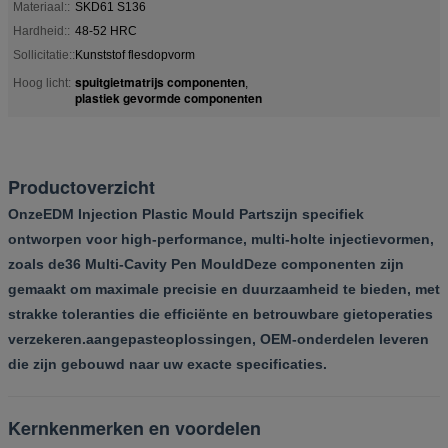
Materiaal::
SKD61 S136
Hardheid::
48-52 HRC
Sollicitatie::
Kunststof flesdopvorm
spuitgietmatrijs componenten
Hoog licht:
,
plastiek gevormde componenten
Productoverzicht
Onze
EDM Injection Plastic Mould Parts
zijn specifiek
ontworpen voor high-performance, multi-holte injectievormen,
zoals de
36 Multi-Cavity Pen Mould
Deze componenten zijn
gemaakt om maximale precisie en duurzaamheid te bieden, met
strakke toleranties die efficiënte en betrouwbare gietoperaties
verzekeren.
aangepaste
oplossingen, OEM-onderdelen leveren
die zijn gebouwd naar uw exacte specificaties.
Kernkenmerken en voordelen