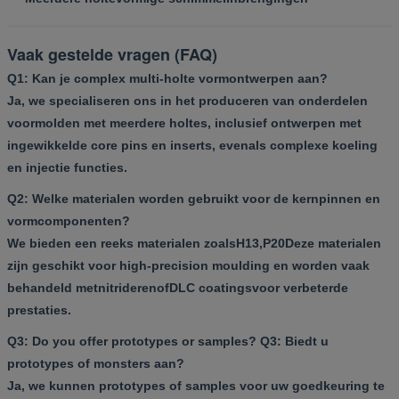
Vaak gestelde vragen (FAQ)
Q1: Kan je complex multi-holte vormontwerpen aan?
Ja, we specialiseren ons in het produceren van onderdelen
voor
molden met meerdere holtes
, inclusief ontwerpen met
ingewikkelde core pins en inserts, evenals complexe koeling
en injectie functies.
Q2: Welke materialen worden gebruikt voor de kernpinnen en
vormcomponenten?
We bieden een reeks materialen zoals
H13
,
P20
Deze materialen
zijn geschikt voor high-precision moulding en worden vaak
behandeld met
nitrideren
of
DLC coatings
voor verbeterde
prestaties.
Q3: Do you offer prototypes or samples? Q3: Biedt u
prototypes of monsters aan?
Ja, we kunnen prototypes of samples voor uw goedkeuring te