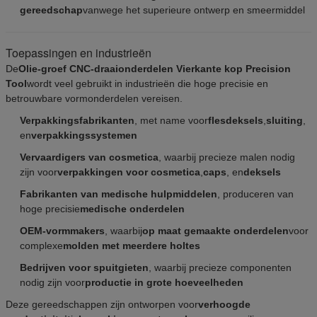
gereedschap
vanwege het superieure ontwerp en smeermiddel
Toepassingen en industrieën
De
Olie-groef CNC-draaionderdelen Vierkante kop Precision
Tool
wordt veel gebruikt in industrieën die hoge precisie en
betrouwbare vormonderdelen vereisen.
Verpakkingsfabrikanten
, met name voor
flesdeksels
,
sluiting
,
en
verpakkingssystemen
Vervaardigers van cosmetica
, waarbij precieze malen nodig
zijn voor
verpakkingen voor cosmetica
,
caps
, en
deksels
Fabrikanten van medische hulpmiddelen
, produceren van
hoge precisie
medische onderdelen
OEM-vormmakers
, waarbij
op maat gemaakte onderdelen
voor
complexe
molden met meerdere holtes
Bedrijven voor spuitgieten
, waarbij precieze componenten
nodig zijn voor
productie in grote hoeveelheden
Deze gereedschappen zijn ontworpen voor
verhoogde