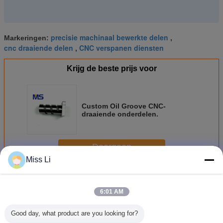
precisie machinaal bewerkte delen
Markeringen:
,
cnc draaiende delen
CNC verspanen diensten
,
Krijg de beste prijs voor
Custom Oil Groove CNC-
draaiende onderdelen.
Doorgaan
Miss Li
De Componenten van de precisievorm
Meer
6:01 AM
Good day, what product are you looking for?