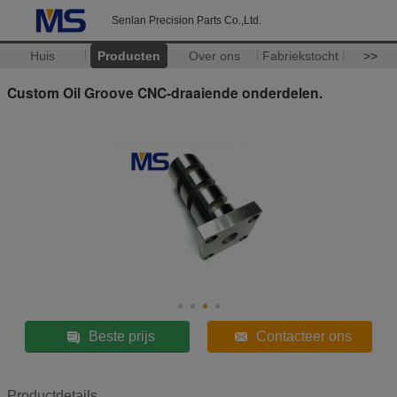
Senlan Precision Parts Co.,Ltd.
Huis
Producten
Over ons
Fabriekstocht
>>
Custom Oil Groove CNC-draaiende onderdelen.
Beste prijs
Contacteer ons
Productdetails