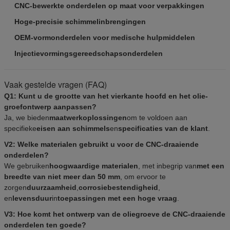
CNC-bewerkte onderdelen op maat voor verpakkingen
Hoge-precisie schimmelinbrengingen
OEM-vormonderdelen voor medische hulpmiddelen
Injectievormingsgereedschapsonderdelen
Vaak gestelde vragen (FAQ)
Q1: Kunt u de grootte van het vierkante hoofd en het olie-
groefontwerp aanpassen?
Ja, we bieden
maatwerkoplossingen
om te voldoen aan
specifieke
eisen aan schimmels
en
specificaties van de klant
.
V2: Welke materialen gebruikt u voor de CNC-draaiende
onderdelen?
We gebruiken
hoogwaardige materialen
, met inbegrip van
met een
breedte van niet meer dan 50 mm
, om ervoor te
zorgen
duurzaamheid
,
corrosiebestendigheid
,
en
levensduur
in
toepassingen met een hoge vraag
.
V3: Hoe komt het ontwerp van de oliegroeve de CNC-draaiende
onderdelen ten goede?