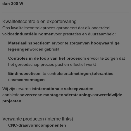
dan 300 W
.
Kwaliteitscontrole en exportervaring
Ons kwaliteitscontroleproces garandeert dat elk onderdeel
voldoet
industriële normen
voor prestaties en duurzaamheid:
Materiaalinspectie
om ervoor te zorgen
van hoogwaardige
legeringen
worden gebruikt
Controles in de loop van het proces
om ervoor te zorgen dat
het gereedschap precies past en effectief werkt
Eindinspectie
om te controleren
afmetingen
,
toleranties
,
en
smeervermogen
Wij zijn ervaren in
internationale scheepvaart
en
aanbieden
overzeese montageondersteuning
voor
wereldwijde
projecten
.
Verwante producten (interne links)
CNC-draaivormcomponenten