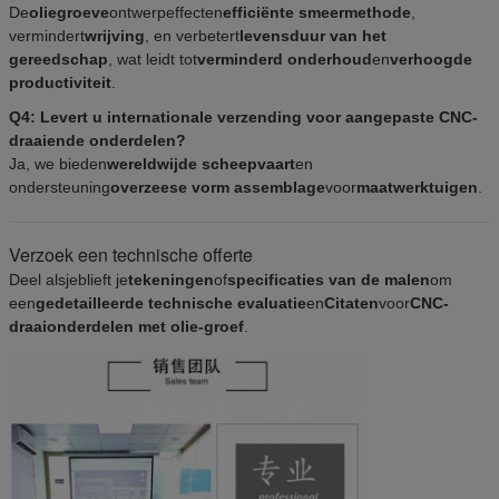
De
oliegroeve
ontwerpeffecten
efficiënte smeermethode
,
vermindert
wrijving
, en verbetert
levensduur van het
gereedschap
, wat leidt tot
verminderd onderhoud
en
verhoogde
productiviteit
.
Q4: Levert u internationale verzending voor aangepaste CNC-
draaiende onderdelen?
Ja, we bieden
wereldwijde scheepvaart
en
ondersteuning
overzeese vorm assemblage
voor
maatwerktuigen
.
Verzoek een technische offerte
Deel alsjeblieft je
tekeningen
of
specificaties van de malen
om
een
gedetailleerde technische evaluatie
en
Citaten
voor
CNC-
draaionderdelen met olie-groef
.