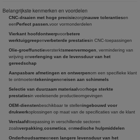
Belangrijkste kenmerken en voordelen
CNC-draaien met hoge precisie
zorgt
nauwe toleranties
en
een
Perfect passen.
voor vormonderdelen
Vierkant hoofdontwerp
voor
betere
werktuiggreep
en
verbeterde prestaties
in CNC-toepassingen
Olie-groeffunctie
versterkt
smeervermogen
, vermindering van
wrijving en
verlenging van de levensduur van het
gereedschap
Aanpasbare afmetingen en ontwerpen
om een specifieke klant
te ontmoeten
tekeningen
en
eisen aan schimmels
Selectie van duurzaam materiaal
voor
hoge sterkte
prestaties
in veeleisende productieomgevingen
OEM-diensten
beschikbaar te stellen
ingebouwd voor
drukwerk
oplossingen op maat van de specificaties van de klant
Verslaafd
toepassing in verschillende sectoren
zoals
verpakking
,
cosmetica
, en
medische hulpmiddelen
Onderhoudsarme
en
een langere levensduur van het