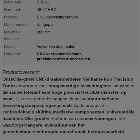
Materiaal:
SKD61
Hardheid:
48-52 HRC
Proces:
CNC-bewerkingsservice
Modelnummer:
Aangepast
Maximale
200 mm
diameter:
Draad:
Verwerken door malen
CNC verspanen diensten
Hoog licht:
,
precisie-bewerkte onderdelen
Productoverzicht
Onze
Olie-groef CNC-draaionderdelen Vierkante kop Precision
Tool
is ontworpen voor:
hoogwaardige bewerkingen
in industrieën
die
nauwe toleranties
en
hoge precisie
Met.
OEM-diensten op
maat
, zijn deze gereedschappen ideaal voor
automatische
bewerkingstoepassingen
gebruikt bij de productie
van
flesdeksels
,
sluiting
,
medische componenten
, en
industriële
machines
.
Olie-groef
Verbeteren van de
smeervermogen
, het
waarborgen
langere levensduur van het
gereedschap
en
verhoogde operationele betrouwbaarheid
.