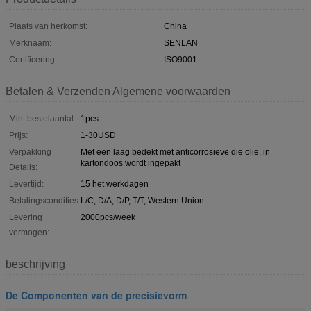
Plaats van herkomst:
China
Merknaam:
SENLAN
Certificering:
ISO9001
Betalen & Verzenden Algemene voorwaarden
Min. bestelaantal:
1pcs
Prijs:
1-30USD
Verpakking
Met een laag bedekt met anticorrosieve die olie, in
kartondoos wordt ingepakt
Details:
Levertijd:
15 het werkdagen
Betalingscondities:
L/C, D/A, D/P, T/T, Western Union
Levering
2000pcs/week
vermogen:
beschrijving
De Componenten van de precisievorm