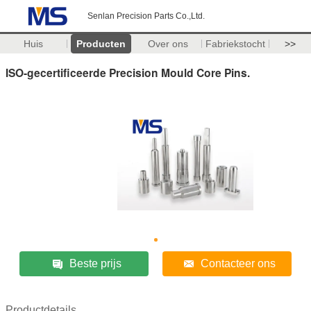
Senlan Precision Parts Co.,Ltd.
Huis
Producten
Over ons
Fabriekstocht
>>
ISO-gecertificeerde Precision Mould Core Pins.
Beste prijs
Contacteer ons
Productdetails