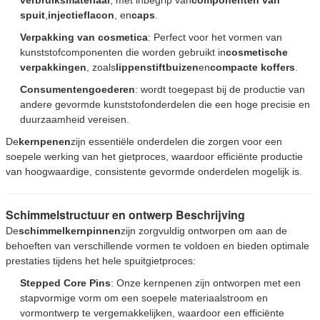
spuit
,
injectieflacon
, en
caps
.
Verpakking van cosmetica
: Perfect voor het vormen van
kunststofcomponenten die worden gebruikt in
cosmetische
verpakkingen
, zoals
lippenstiftbuizen
en
compacte koffers
.
Consumentengoederen
: wordt toegepast bij de productie van
andere gevormde kunststofonderdelen die een hoge precisie en
duurzaamheid vereisen.
De
kernpenen
zijn essentiële onderdelen die zorgen voor een
soepele werking van het gietproces, waardoor efficiënte productie
van hoogwaardige, consistente gevormde onderdelen mogelijk is.
Schimmelstructuur en ontwerp Beschrijving
De
schimmelkernpinnen
zijn zorgvuldig ontworpen om aan de
behoeften van verschillende vormen te voldoen en bieden optimale
prestaties tijdens het hele spuitgietproces:
Stepped Core Pins
: Onze kernpenen zijn ontworpen met een
stapvormige vorm om een soepele materiaalstroom en
vormontwerp te vergemakkelijken, waardoor een efficiënte