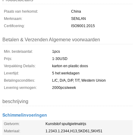
Plaats van herkomst:
China
Merknaam:
SENLAN
Certificering:
ISO9001:2015
Betalen & Verzenden Algemene voorwaarden
Min. bestelaantal:
1pcs
Prijs:
1-30USD
Verpakking Details:
karton en plastic doos
Levertijd:
5 het werkdagen
Betalingscondities:
L/C, D/A, D/P, T/T, Western Union
Levering vermogen:
2000pcs/week
beschrijving
Schimmelinvoeringen
Gietvorm:
Kunststof spuitgietmatrijs
Materiaal:
1.2343.1.2344,H13,SKD61,SKH51