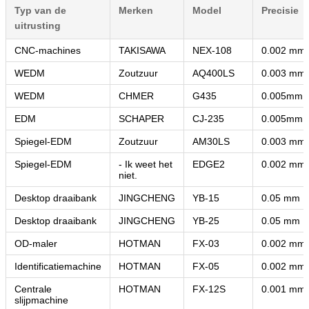
Typ van de
Merken
Model
Precisie
uitrusting
CNC-machines
TAKISAWA
NEX-108
0.002 mm
WEDM
Zoutzuur
AQ400LS
0.003 mm
WEDM
CHMER
G435
0.005mm
EDM
SCHAPER
CJ-235
0.005mm
Spiegel-EDM
Zoutzuur
AM30LS
0.003 mm
Spiegel-EDM
- Ik weet het
EDGE2
0.002 mm
niet.
Desktop draaibank
JINGCHENG
YB-15
0.05 mm
Desktop draaibank
JINGCHENG
YB-25
0.05 mm
OD-maler
HOTMAN
FX-03
0.002 mm
Identificatiemachine
HOTMAN
FX-05
0.002 mm
Centrale
HOTMAN
FX-12S
0.001 mm
slijpmachine