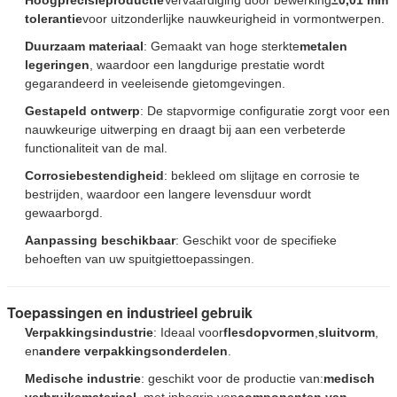
tolerantie
voor uitzonderlijke nauwkeurigheid in vormontwerpen.
Duurzaam materiaal
: Gemaakt van hoge sterkte
metalen
legeringen
, waardoor een langdurige prestatie wordt
gegarandeerd in veeleisende gietomgevingen.
Gestapeld ontwerp
: De stapvormige configuratie zorgt voor een
nauwkeurige uitwerping en draagt bij aan een verbeterde
functionaliteit van de mal.
Corrosiebestendigheid
: bekleed om slijtage en corrosie te
bestrijden, waardoor een langere levensduur wordt
gewaarborgd.
Aanpassing beschikbaar
: Geschikt voor de specifieke
behoeften van uw spuitgiettoepassingen.
Toepassingen en industrieel gebruik
Verpakkingsindustrie
: Ideaal voor
flesdopvormen
,
sluitvorm
,
en
andere verpakkingsonderdelen
.
Medische industrie
: geschikt voor de productie van:
medisch
verbruiksmateriaal
, met inbegrip van
componenten van