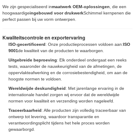
We bellen je snel terug!
We zijn gespecialiseerd in
maatwerk OEM-oplossingen
, die een
hoogwaardige
ingebouwd voor drukwerk
Schimmel kernpenen die
perfect passen bij uw vorm ontwerpen.
Kwaliteitscontrole en exportervaring
ISO-gecertificeerd
: Onze productieprocessen voldoen aan:
ISO
9001
de kwaliteit van de producten te waarborgen.
Uitgebreide beproeving
: Elk onderdeel ondergaat een reeks
tests, waaronder de nauwkeurigheid van de afmetingen, de
oppervlakteafwerking en de corrosiebestendigheid, om aan de
hoogste normen te voldoen.
Wereldwijde deskundigheid
: Met jarenlange ervaring in de
internationale handel zorgen wij ervoor dat de wereldwijde
normen voor kwaliteit en verzending worden nageleefd.
VERZENDEN
Traceerbaarheid
: Alle producten zijn volledig traceerbaar van
ontwerp tot levering, waardoor transparantie en
verantwoordingsplicht tijdens het hele proces worden
gewaarborgd.