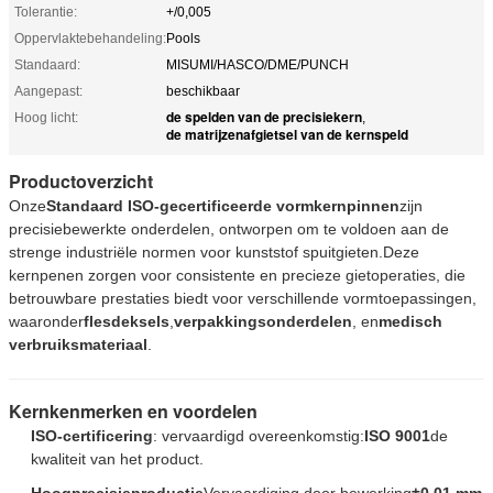
Tolerantie:
+/0,005
Oppervlaktebehandeling:
Pools
Standaard:
MISUMI/HASCO/DME/PUNCH
Aangepast:
beschikbaar
de spelden van de precisiekern
Hoog licht:
,
de matrijzenafgietsel van de kernspeld
Productoverzicht
Onze
Standaard ISO-gecertificeerde vormkernpinnen
zijn
precisiebewerkte onderdelen, ontworpen om te voldoen aan de
strenge industriële normen voor kunststof spuitgieten.Deze
kernpenen zorgen voor consistente en precieze gietoperaties, die
betrouwbare prestaties biedt voor verschillende vormtoepassingen,
waaronder
flesdeksels
,
verpakkingsonderdelen
, en
medisch
verbruiksmateriaal
.
Kernkenmerken en voordelen
ISO-certificering
: vervaardigd overeenkomstig:
ISO 9001
de
kwaliteit van het product.
Hoogprecisieproductie
Vervaardiging door bewerking
±0,01 mm