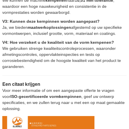
We kunnen de machine
kernpenen
naar
±0,01 mm tolerantie
,
waardoor een hoge nauwkeurigheid en consistentie in de
vormprestaties worden gewaarborgd.
V3: Kunnen deze kernpinnen worden aangepast?
Ja, we bieden
maatwerkoplossingen
afgestemd op uw specifieke
vormontwerpen, inclusief grootte, vorm, materiaal en coatings.
V4: Hoe verzekert u de kwaliteit van de vorm kernpenen?
We gebruiken strenge kwaliteitscontroleprocessen, waaronder
afmetingscontroles, oppervlakteinspecties en tests op
corrosiebestendigheid om de hoogste kwaliteit van het product te
garanderen.
Een citaat krijgen
Voor meer informatie of om een aangepaste offerte te vragen
voor
ISO-gecertificeerde vormkernpinnen
, geef uw ontwerp
specificaties, en we zullen terug naar u met een op maat gemaakte
oplossing.