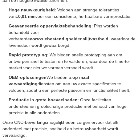
aan de hoogste kwaliteitsnormen:
Hoge nauwkeurigheid
: Voldoen aan strenge toleranties
van
±0,01 mm
voor een consistente, herhaalbare vormprestatie.
Geavanceerde oppervlaktebehandeling
: Pins worden
behandeld voor
verbeterde
corrosiebestendigheid
en
slijtvastheid
, waardoor de
levensduur wordt gewaarborgd.
Rapid prototyping
: We bieden snelle prototyping aan om
ontwerpen snel te testen en te valideren, waardoor de time-to-
market voor nieuwe vormen versneld wordt.
OEM-oplossingen
We bieden u:
op maat
vervaardiging
diensten om aan uw exacte specificaties te
voldoen, zodat u een perfecte pasvorm en functionaliteit heeft.
Productie in grote hoeveelheden
: Onze faciliteiten
ondersteunen grootschalige productie met behoud van hoge
precisie in alle onderdelen.
Onze CNC-bewerkingsmogelijkheden zorgen ervoor dat elk
onderdeel met precisie, snelheid en betrouwbaarheid wordt
vervaardigd.