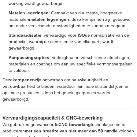
werking wordt gewaarborgd.
Metalen legeringen
: Gemaakt van duurzame, hoogsterke
materialen
metalen legeringen
, deze kernpinnen zijn gebouwd
om onder veeleisende omstandigheden te kunnen meegaan.
Standaardisatie
: vervaardigd voor:
ISO
de normalisatie van de
productie, waarbij de consistentie van elke partij wordt
gewaarborgd.
Aanpassingsopties
: Verkrijgbaar in verschillende afmetingen,
materialen en coatings om aan uw specifieke vormontwerpeisen
te voldoen.
Deze
kernpenen
zijn ontworpen om nauwkeurigheid en
betrouwbaarheid te bieden, waardoor minimale stilstandstijden en
optimale prestaties tijdens het gehele gietproces worden
gewaarborgd.
Vervaardigingscapaciteit & CNC-bewerking
We gebruiken geavanceerde
CNC-bewerking
technologie om te
produceren
met een breedte van niet meer dan 50 mm
die voldoen