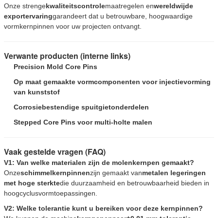
Onze strenge
kwaliteitscontrole
maatregelen en
wereldwijde
exportervaring
garandeert dat u betrouwbare, hoogwaardige
vormkernpinnen voor uw projecten ontvangt.
Verwante producten (interne links)
Precision Mold Core Pins
Op maat gemaakte vormcomponenten voor injectievorming
van kunststof
Corrosiebestendige spuitgietonderdelen
Stepped Core Pins voor multi-holte malen
Vaak gestelde vragen (FAQ)
V1: Van welke materialen zijn de molenkernpen gemaakt?
Onze
schimmelkernpinnen
zijn gemaakt van
metalen legeringen
met hoge sterkte
die duurzaamheid en betrouwbaarheid bieden in
hoogcyclusvormtoepassingen.
V2: Welke tolerantie kunt u bereiken voor deze kernpinnen?