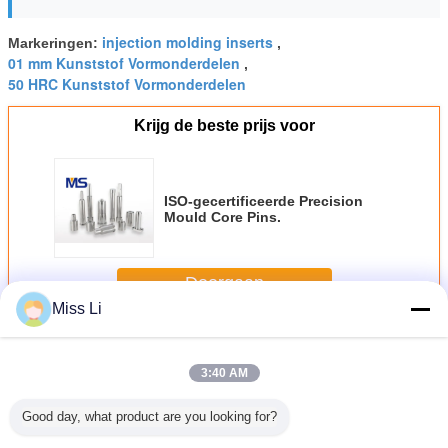
injection molding inserts
Markeringen:
,
01 mm Kunststof Vormonderdelen
,
50 HRC Kunststof Vormonderdelen
Krijg de beste prijs voor
ISO-gecertificeerde Precision
Mould Core Pins.
Doorgaan
Miss Li
Schimmelinvoeringen
Meer
3:40 AM
Good day, what product are you looking for?
0.01mm van de
S136 Delen van
De plastic van de
1.1730 