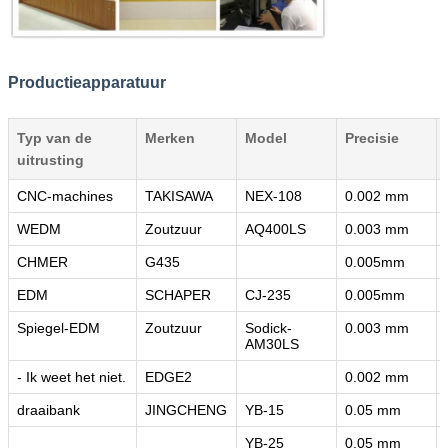
Productieapparatuur
Typ van de
Merken
Model
Precisie
uitrusting
CNC-machines
TAKISAWA
NEX-108
0.002 mm
WEDM
Zoutzuur
AQ400LS
0.003 mm
CHMER
G435
0.005mm
EDM
SCHAPER
CJ-235
0.005mm
Spiegel-EDM
Zoutzuur
Sodick-
0.003 mm
AM30LS
- Ik weet het niet.
EDGE2
0.002 mm
draaibank
JINGCHENG
YB-15
0.05 mm
YB-25
0.05 mm