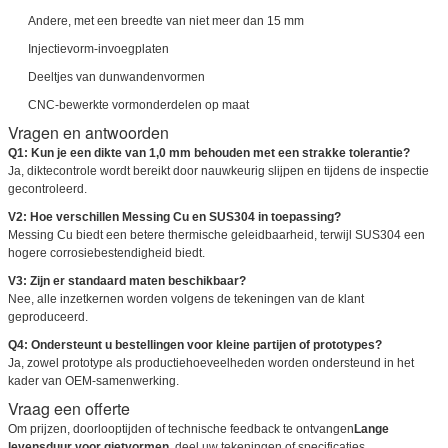
Andere, met een breedte van niet meer dan 15 mm
Injectievorm-invoegplaten
Deeltjes van dunwandenvormen
VERZENDEN
CNC-bewerkte vormonderdelen op maat
Vragen en antwoorden
Q1: Kun je een dikte van 1,0 mm behouden met een strakke tolerantie?
Ja, diktecontrole wordt bereikt door nauwkeurig slijpen en tijdens de inspectie
gecontroleerd.
V2: Hoe verschillen Messing Cu en SUS304 in toepassing?
Messing Cu biedt een betere thermische geleidbaarheid, terwijl SUS304 een
hogere corrosiebestendigheid biedt.
V3: Zijn er standaard maten beschikbaar?
Nee, alle inzetkernen worden volgens de tekeningen van de klant
geproduceerd.
Q4: Ondersteunt u bestellingen voor kleine partijen of prototypes?
Ja, zowel prototype als productiehoeveelheden worden ondersteund in het
kader van OEM-samenwerking.
Vraag een offerte
Om prijzen, doorlooptijden of technische feedback te ontvangen
Lange
levensduur voor gietvormen
, deel uw tekeningen of specificaties.