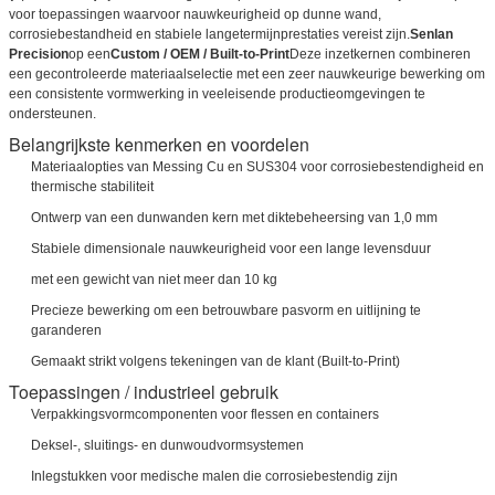
voor toepassingen waarvoor nauwkeurigheid op dunne wand,
corrosiebestandheid en stabiele langetermijnprestaties vereist zijn.
Senlan
Precision
op een
Custom / OEM / Built-to-Print
Deze inzetkernen combineren
een gecontroleerde materiaalselectie met een zeer nauwkeurige bewerking om
een consistente vormwerking in veeleisende productieomgevingen te
ondersteunen.
Belangrijkste kenmerken en voordelen
Materiaalopties van Messing Cu en SUS304 voor corrosiebestendigheid en
thermische stabiliteit
Ontwerp van een dunwanden kern met diktebeheersing van 1,0 mm
Stabiele dimensionale nauwkeurigheid voor een lange levensduur
met een gewicht van niet meer dan 10 kg
Precieze bewerking om een betrouwbare pasvorm en uitlijning te
garanderen
Gemaakt strikt volgens tekeningen van de klant (Built-to-Print)
Toepassingen / industrieel gebruik
Verpakkingsvormcomponenten voor flessen en containers
Deksel-, sluitings- en dunwoudvormsystemen
Inlegstukken voor medische malen die corrosiebestendig zijn