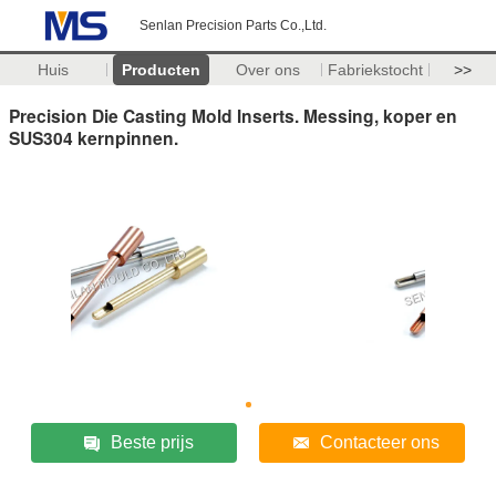
Senlan Precision Parts Co.,Ltd.
Huis
Producten
Over ons
Fabriekstocht
>>
Precision Die Casting Mold Inserts. Messing, koper en
SUS304 kernpinnen.
Beste prijs
Contacteer ons