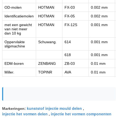
OD-molen
HOTMAN
FX-03
0.002 mm
Identificatiemolen
HOTMAN
FX-05
0.002 mm
met een gewicht
HOTMAN
FX-12S
0.001 mm
van niet meer
dan 10 kg
Oppervlakte
Schuwang.
614
0.001 mm
slijpmachine
618
0.001 mm
EDM-boren
ZENBANG
ZB-03
0.01 mm
Miller.
TOPINR
AVA
0.01 mm
kunststof injectie mould delen
Markeringen:
,
injectie het vormen delen
injectie het vormen componenten
,