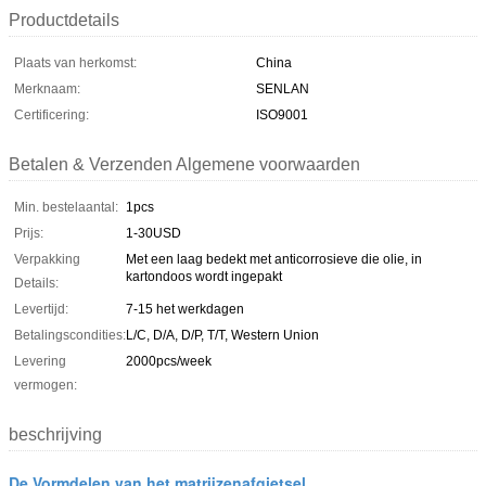
Productdetails
Plaats van herkomst:
China
Merknaam:
SENLAN
Certificering:
ISO9001
Betalen & Verzenden Algemene voorwaarden
Min. bestelaantal:
1pcs
Prijs:
1-30USD
Verpakking
Met een laag bedekt met anticorrosieve die olie, in
kartondoos wordt ingepakt
Details:
Levertijd:
7-15 het werkdagen
Betalingscondities:
L/C, D/A, D/P, T/T, Western Union
Levering
2000pcs/week
vermogen:
beschrijving
De Vormdelen van het matrijzenafgietsel