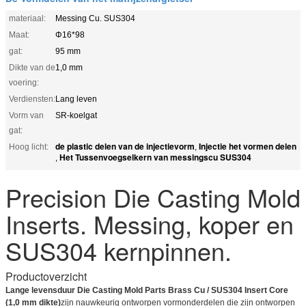
materiaal:
Messing Cu. SUS304
Maat:
Φ16*98
gat:
95 mm
Dikte van de
1,0 mm
voering:
Verdiensten:
Lang leven
Vorm van
SR-koelgat
gat:
de plastic delen van de injectievorm
Injectie het vormen delen
Hoog licht:
,
Het Tussenvoegselkern van messingscu SUS304
,
Precision Die Casting Mold
Inserts. Messing, koper en
SUS304 kernpinnen.
Productoverzicht
Lange levensduur Die Casting Mold Parts Brass Cu / SUS304 Insert Core
(1,0 mm dikte)
zijn nauwkeurig ontworpen vormonderdelen die zijn ontworpen