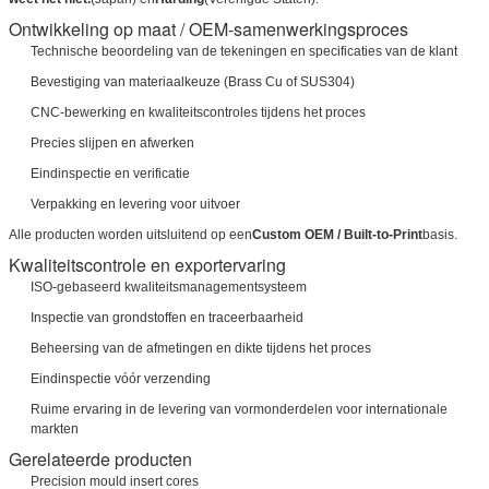
Ontwikkeling op maat / OEM-samenwerkingsproces
Technische beoordeling van de tekeningen en specificaties van de klant
Bevestiging van materiaalkeuze (Brass Cu of SUS304)
CNC-bewerking en kwaliteitscontroles tijdens het proces
Precies slijpen en afwerken
Laat een bericht achter
Eindinspectie en verificatie
We bellen je snel terug!
Verpakking en levering voor uitvoer
Alle producten worden uitsluitend op een
Custom OEM / Built-to-Print
basis.
Kwaliteitscontrole en exportervaring
ISO-gebaseerd kwaliteitsmanagementsysteem
Inspectie van grondstoffen en traceerbaarheid
Beheersing van de afmetingen en dikte tijdens het proces
Eindinspectie vóór verzending
Ruime ervaring in de levering van vormonderdelen voor internationale
markten
Gerelateerde producten
Precision mould insert cores