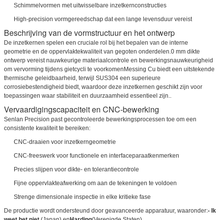
Schimmelvormen met uitwisselbare inzetkernconstructies
High-precision vormgereedschap dat een lange levensduur vereist
Beschrijving van de vormstructuur en het ontwerp
De inzetkernen spelen een cruciale rol bij het bepalen van de interne
geometrie en de oppervlaktekwaliteit van gegoten onderdelen.0 mm dikte
ontwerp vereist nauwkeurige materiaalcontrole en bewerkingsnauwkeurigheid
om vervorming tijdens gietcycli te voorkomenMessing Cu biedt een uitstekende
thermische geleidbaarheid, terwijl SUS304 een superieure
corrosiebestendigheid biedt, waardoor deze inzetkernen geschikt zijn voor
toepassingen waar stabiliteit en duurzaamheid essentieel zijn..
Vervaardigingscapaciteit en CNC-bewerking
Senlan Precision past gecontroleerde bewerkingsprocessen toe om een
consistente kwaliteit te bereiken:
CNC-draaien voor inzetkerngeometrie
CNC-freeswerk voor functionele en interfaceparaatkenmerken
Precies slijpen voor dikte- en tolerantiecontrole
Fijne oppervlakteafwerking om aan de tekeningen te voldoen
Strenge dimensionale inspectie in elke kritieke fase
De productie wordt ondersteund door geavanceerde apparatuur, waaronder:
- Ik
weet het niet.
(Japan) en
Harding
(Verenigde Staten).