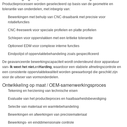
Productieprocessen worden geselecteerd op basis van de geometrie en
tolerantie van onderdelen, met inbegrip van:
Bewerkingen met behulp van CNC-draaibank met precisie voor
rotatiefuncties
CNC-freeswerk voor speciale profielen en platte profielen
Schlepen voor oppervlakken met een kritieke tolerantie
Optioneel EDM voor complexe interne functies
Eindpolijst of oppervlaktebehandeling zoals gespecificeerd
De geavanceerde bewerkingscapaciteit wordt ondersteund door apparatuur
van
- Ik weet het niet.
en
Harding
, waardoor een stabiele afmetingscontrole en
een consistente oppervlaktekwaliteit worden gewaarborgd die geschikt zijn
voor de uitvoer van vormonderdelen.
Ontwikkeling op maat / OEM-samenwerkingsproces
Laat een bericht achter
Tekening en herziening van technische eisen
Evaluatie van het productieproces en haalbaarheidsbevestiging
We bellen je snel terug!
Selectie van materiaal en warmtebehandeling
Bewerkingen en afwerkingen van precisiemateriaal
Bewerkings- en einddimensionale controle