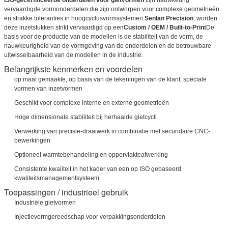
vervaardigde vormonderdelen die zijn ontworpen voor complexe geometrieën
en strakke toleranties in hoogcyclusvormsystemen.
Senlan Precision
, worden
deze inzetstukken strikt vervaardigd op een
Custom / OEM / Built-to-Print
De
basis voor de productie van de modellen is de stabiliteit van de vorm, de
nauwkeurigheid van de vormgeving van de onderdelen en de betrouwbare
uitwisselbaarheid van de modellen in de industrie.
Belangrijkste kenmerken en voordelen
op maat gemaakte, op basis van de tekeningen van de klant, speciale
vormen van inzetvormen
Geschikt voor complexe interne en externe geometrieën
Hoge dimensionale stabiliteit bij herhaalde gietcycli
Verwerking van precisie-draaiwerk in combinatie met secundaire CNC-
bewerkingen
Optioneel warmtebehandeling en oppervlakteafwerking
Consistente kwaliteit in het kader van een op ISO gebaseerd
kwaliteitsmanagementsysteem
Toepassingen / industrieel gebruik
Industriële gietvormen
Injectievormgereedschap voor verpakkingsonderdelen