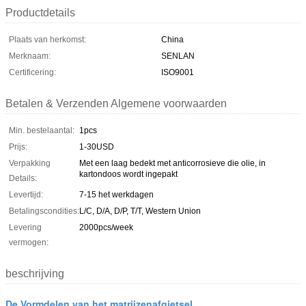
Productdetails
Plaats van herkomst:
China
Merknaam:
SENLAN
Certificering:
ISO9001
Betalen & Verzenden Algemene voorwaarden
Min. bestelaantal:
1pcs
Prijs:
1-30USD
Verpakking
Met een laag bedekt met anticorrosieve die olie, in
kartondoos wordt ingepakt
Details:
Levertijd:
7-15 het werkdagen
Betalingscondities:
L/C, D/A, D/P, T/T, Western Union
Levering
2000pcs/week
vermogen:
beschrijving
De Vormdelen van het matrijzenafgietsel