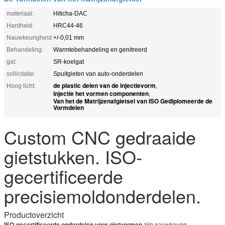
materiaal:
Hiticha-DAC
Hardheid:
HRC44-46
Nauwkeurigheid:
+/-0,01 mm
Behandeling:
Warmtebehandeling en genitreerd
gat:
SR-koelgat
sollicitatie:
Spuitgieten van auto-onderdelen
de plastic delen van de injectievorm
Hoog licht:
,
injectie het vormen componenten
,
Van het de Matrijzenafgietsel van ISO Gediplomeerde de
Vormdelen
Custom CNC gedraaide
gietstukken. ISO-
gecertificeerde
precisiemoldonderdelen.
Productoverzicht
ISO-gecertificeerde onderdelen voor gietvormen
zijn nauwkeurig