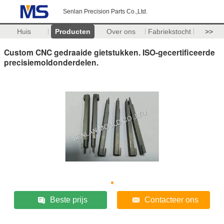
Senlan Precision Parts Co.,Ltd.
Huis
Producten
Over ons
Fabriekstocht
>>
Custom CNC gedraaide gietstukken. ISO-gecertificeerde
precisiemoldonderdelen.
Beste prijs
Contacteer ons