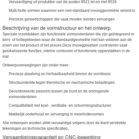
Vervaardiging uit produkten van de posten 8521 tot en met 8528
Multi-holte vormen waarvoor een niet-standaard invoeggeometrie vereist is
Precieze gereedschappen die vaak moeten worden vervangen
Beschrijving van de vormstructuur en het ontwerp
Speciale inzetstukken zijn functionele vormonderdelen die zijn geïntegreerd in
kern- of holtegebieden waar de standaardgeometrie niet kan voldoen aan de
eisen van het product of het proces.Deze invoegplaatsen controleren vaak
gelokaliseerde functies, interne contouren of functionele oppervlakken in de
mal.
Ontwerpoverwegingen zijn onder meer:
Precieze plaatsing en herhaalbaarheid binnen de vormbasis
Structuursterkte tegen thermische en mechanische belastingen
Gecontroleerde pasvorm tussen de inzet en de omringende
vormonderdelen
Compatibiliteit met koel-, ventilatie- en ontvormingsstructuren
Makkelijk onderhoud en vervanging in meerholtevormen
Alle ontwerpen worden strikt vervaardigd volgens door de klant verstrekte
tekeningen en technische specificaties.
Vervaardigingscapaciteit en CNC-bewerking