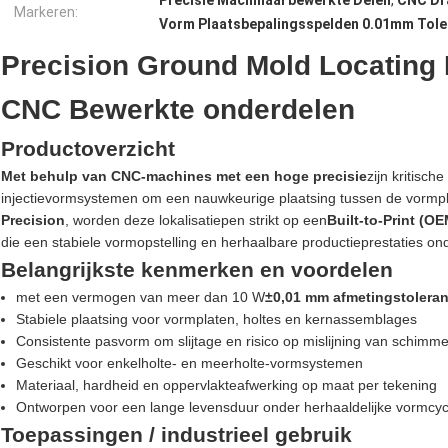
Precisie Machinaal bewerkte Delen
,
CNC Dr
Markeren:
Vorm Plaatsbepalingsspelden 0.01mm Tole
Precision Ground Mold Locating 
CNC Bewerkte onderdelen
Productoverzicht
Met behulp van CNC-machines met een hoge precisie
zijn kritisch
injectievormsystemen om een nauwkeurige plaatsing tussen de vormpl
Precision
, worden deze lokalisatiepen strikt op een
Built-to-Print (OE
die een stabiele vormopstelling en herhaalbare productieprestaties on
Belangrijkste kenmerken en voordelen
met een vermogen van meer dan 10 W
±0,01 mm afmetingstoleran
Stabiele plaatsing voor vormplaten, holtes en kernassemblages
Consistente pasvorm om slijtage en risico op mislijning van schimm
Geschikt voor enkelholte- en meerholte-vormsystemen
Materiaal, hardheid en oppervlakteafwerking op maat per tekening
Ontworpen voor een lange levensduur onder herhaaldelijke vormcyc
Toepassingen / industrieel gebruik