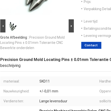
Prijs:
Verpakking Detail
Levertijd:
Betalingsconditi
Levering vermog
Grote Afbeelding :
Precision Ground Mold
Locating Pins ± 0.01mm Tolerantie CNC
Contact
Bewerkte onderdelen
Precision Ground Mold Locating Pins ± 0.01mm Tolerantie
beschrijving
materiaal:
SKD11
Hardhei
Nauwkeurigheid:
+/-0,01 mm
Opperv
Verdiensten:
Lange levensduur
sollicit