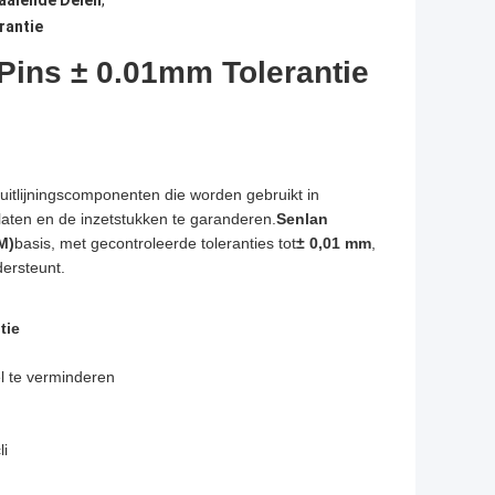
aaiende Delen
,
rantie
Pins ± 0.01mm Tolerantie
e uitlijningscomponenten die worden gebruikt in
aten en de inzetstukken te garanderen.
Senlan
M)
basis, met gecontroleerde toleranties tot
± 0,01 mm
,
dersteunt.
tie
el te verminderen
li