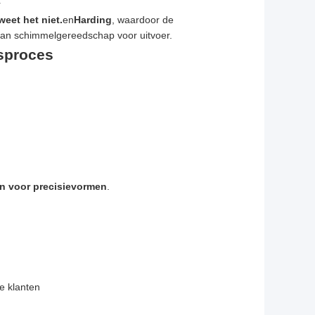
r
 weet het niet.
en
Harding
, waardoor de
van schimmelgereedschap voor uitvoer.
sproces
n
en voor precisievormen
.
e klanten