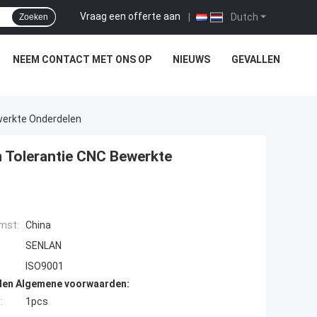
Vraag een offerte aan
|
Dutch
Zoeken
NEEM CONTACT MET ONS OP
NIEUWS
GEVALLEN
werkte Onderdelen
 Tolerantie CNC Bewerkte
mst:
China
SENLAN
ISO9001
den Algemene voorwaarden:
:
1pcs