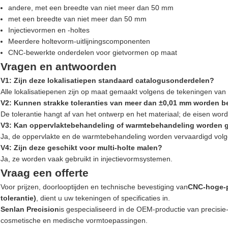
andere, met een breedte van niet meer dan 50 mm
met een breedte van niet meer dan 50 mm
Injectievormen en -holtes
Meerdere holtevorm-uitlijningscomponenten
CNC-bewerkte onderdelen voor gietvormen op maat
Vragen en antwoorden
V1: Zijn deze lokalisatiepen standaard catalogusonderdelen?
Alle lokalisatiepenen zijn op maat gemaakt volgens de tekeningen van 
V2: Kunnen strakke toleranties van meer dan ±0,01 mm worden be
De tolerantie hangt af van het ontwerp en het materiaal; de eisen word
V3: Kan oppervlaktebehandeling of warmtebehandeling worden g
Ja, de oppervlakte en de warmtebehandeling worden vervaardigd volg
V4: Zijn deze geschikt voor multi-holte malen?
Ja, ze worden vaak gebruikt in injectievormsystemen.
Vraag een offerte
Voor prijzen, doorlooptijden en technische bevestiging van
CNC-hoge-p
tolerantie)
, dient u uw tekeningen of specificaties in.
Senlan Precision
is gespecialiseerd in de OEM-productie van precisi
cosmetische en medische vormtoepassingen.