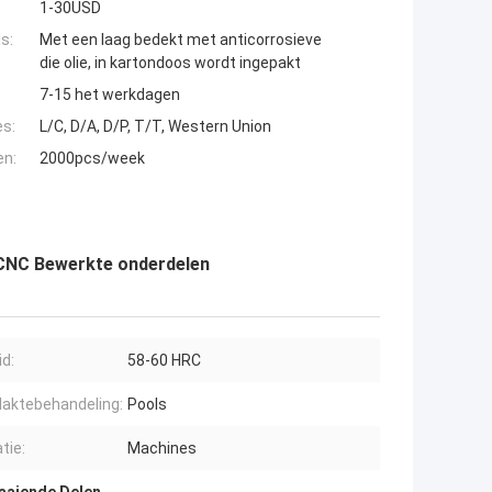
1-30USD
s:
Met een laag bedekt met anticorrosieve
die olie, in kartondoos wordt ingepakt
7-15 het werkdagen
es:
L/C, D/A, D/P, T/T, Western Union
en:
2000pcs/week
 CNC Bewerkte onderdelen
d:
58-60 HRC
laktebehandeling:
Pools
atie:
Machines