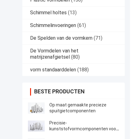
Schimmel holtes
(13)
Schimmelinvoeringen
(61)
De Spelden van de vormkern
(71)
De Vormdelen van het
matrijzenafgietsel
(80)
vorm standaarddelen
(188)
BESTE PRODUCTEN
Op maat gemaakte precieze
spuitgietcomponenten
Precisie-
kunststofvormcomponenten voor
dagelijkse verpakkingscosmetica