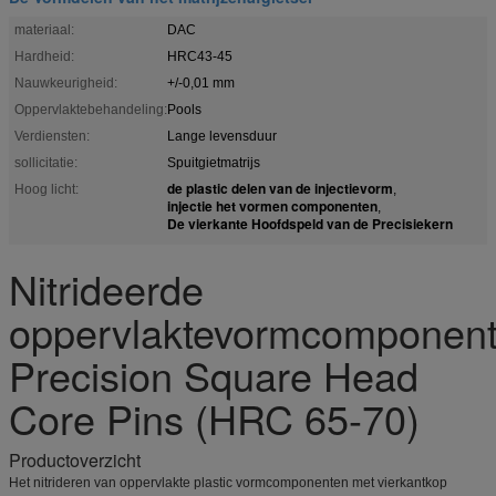
materiaal:
DAC
Hardheid:
HRC43-45
Nauwkeurigheid:
+/-0,01 mm
Oppervlaktebehandeling:
Pools
Verdiensten:
Lange levensduur
sollicitatie:
Spuitgietmatrijs
de plastic delen van de injectievorm
Hoog licht:
,
injectie het vormen componenten
,
De vierkante Hoofdspeld van de Precisiekern
Nitrideerde
oppervlaktevormcomponent
Precision Square Head
Core Pins (HRC 65-70)
Productoverzicht
Het nitrideren van oppervlakte plastic vormcomponenten met vierkantkop