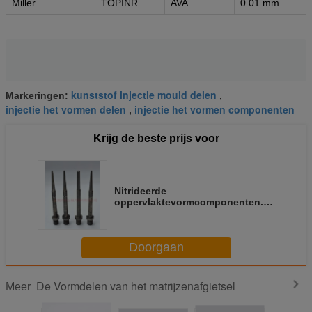
Miller.
TOPINR
AVA
0.01 mm
kunststof injectie mould delen
Markeringen:
,
injectie het vormen delen
injectie het vormen componenten
,
Krijg de beste prijs voor
Nitrideerde
oppervlaktevormcomponenten.
Precision Square Head Core Pins
(HRC 65-70)
Doorgaan
De Vormdelen van het matrijzenafgietsel
Meer