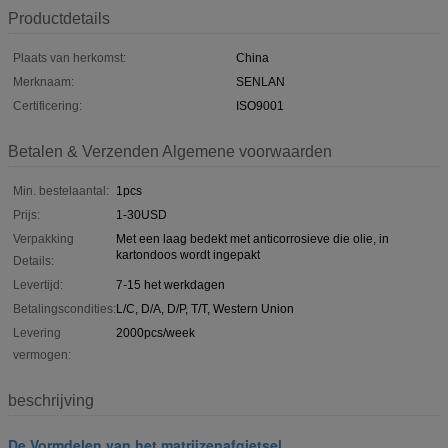
Productdetails
Plaats van herkomst:
China
Merknaam:
SENLAN
Certificering:
ISO9001
Betalen & Verzenden Algemene voorwaarden
Min. bestelaantal:
1pcs
Prijs:
1-30USD
Verpakking
Met een laag bedekt met anticorrosieve die olie, in
kartondoos wordt ingepakt
Details:
Levertijd:
7-15 het werkdagen
Betalingscondities:
L/C, D/A, D/P, T/T, Western Union
Levering
2000pcs/week
vermogen:
beschrijving
De Vormdelen van het matrijzenafgietsel