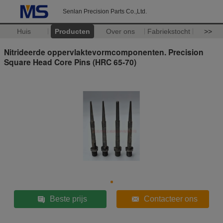
Senlan Precision Parts Co.,Ltd.
Huis
Producten
Over ons
Fabriekstocht
>>
Nitrideerde oppervlaktevormcomponenten. Precision
Square Head Core Pins (HRC 65-70)
Beste prijs
Contacteer ons