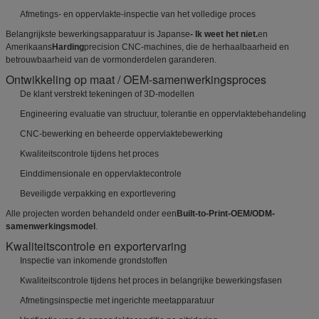
Afmetings- en oppervlakte-inspectie van het volledige proces
Belangrijkste bewerkingsapparatuur is Japanse
- Ik weet het niet.
en
Amerikaans
Harding
precision CNC-machines, die de herhaalbaarheid en
betrouwbaarheid van de vormonderdelen garanderen.
Ontwikkeling op maat / OEM-samenwerkingsproces
De klant verstrekt tekeningen of 3D-modellen
Engineering evaluatie van structuur, tolerantie en oppervlaktebehandeling
CNC-bewerking en beheerde oppervlaktebewerking
Kwaliteitscontrole tijdens het proces
Einddimensionale en oppervlaktecontrole
Beveiligde verpakking en exportlevering
Alle projecten worden behandeld onder een
Built-to-Print-OEM/ODM-
samenwerkingsmodel
.
Kwaliteitscontrole en exportervaring
Inspectie van inkomende grondstoffen
Kwaliteitscontrole tijdens het proces in belangrijke bewerkingsfasen
Afmetingsinspectie met ingerichte meetapparatuur