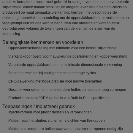
precieze kernpinnen wordt veel gebruikt in spuitgietvormen die een verbeterde
slijtvastheid, dimensionale stabiliteit,en langere levensduur. Senlan Precision
produceert op maat gemaakte vierkantkop kernpen met gecontroleerde
nitridering oppervlaktebehandeling om de oppervlakhardheid te verbeteren en
tegelijkertijd een stevige kern te behouden.Alle onderdelen worden strikt
geproduceerd volgens de tekeningen van de klant en de eisen van de
toepassing.
Belangrijkste kenmerken en voordelen
Oppervlaktebehandeling met nitridatie voor een betere slijtvastheid
Vierkant kopontwerp voor nauwkeurige positionering en koppelweerstand
Verbeterde oppervlakhardheid met minimale dimensionale vervorming
Stabiele prestaties bij spuitgieten met een hoge cyclus
CNC-bewerking met hoge precisie voor nauwe toleranties
Geschikt voor systemen met meerdere holtes en met een hoog vermogen
Productie op maat / OEM op basis van Built-to-Print specificaties
Toepassingen / industrieel gebruik
Injectievormen voor plastic flessen en verpakkingen
Molden voor het sluiten, sluiten en afdichten van fleskappen
Molden met meerdere holtes waarvoor duurzame kernpenen nodig zijn