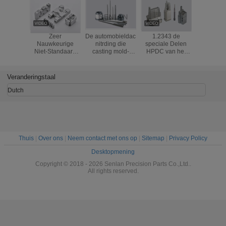
Zeer
De automobieldac
1.2343 de
1.2343 Ma
Nauwkeurige
nitrding die
speciale Delen
nitrid
Niet-Standaard
casting mold-
HPDC van het
gietgietv
Spuitgietmatrijs
Spelden van de
Matrijzenafgietsel
kernpinne
Kernen
het Afgietselkern
Tussenvoegsels
gietgeree
van de
van de Vormkern
Veranderingstaal
Delenmatrijs
met het Hoge
Oppoetsen
Dutch
Thuis
|
Over ons
|
Neem contact met ons op
|
Sitemap
|
Privacy Policy
Desktopmening
Copyright © 2018 - 2026 Senlan Precision Parts Co.,Ltd..
All rights reserved.