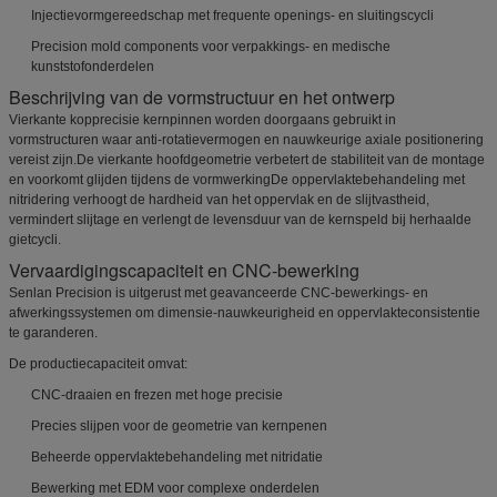
Injectievormgereedschap met frequente openings- en sluitingscycli
Precision mold components voor verpakkings- en medische
kunststofonderdelen
Beschrijving van de vormstructuur en het ontwerp
Vierkante kopprecisie kernpinnen worden doorgaans gebruikt in
vormstructuren waar anti-rotatievermogen en nauwkeurige axiale positionering
vereist zijn.De vierkante hoofdgeometrie verbetert de stabiliteit van de montage
en voorkomt glijden tijdens de vormwerkingDe oppervlaktebehandeling met
nitridering verhoogt de hardheid van het oppervlak en de slijtvastheid,
vermindert slijtage en verlengt de levensduur van de kernspeld bij herhaalde
gietcycli.
Vervaardigingscapaciteit en CNC-bewerking
Senlan Precision is uitgerust met geavanceerde CNC-bewerkings- en
afwerkingssystemen om dimensie-nauwkeurigheid en oppervlakteconsistentie
te garanderen.
De productiecapaciteit omvat:
CNC-draaien en frezen met hoge precisie
Precies slijpen voor de geometrie van kernpenen
Beheerde oppervlaktebehandeling met nitridatie
Bewerking met EDM voor complexe onderdelen