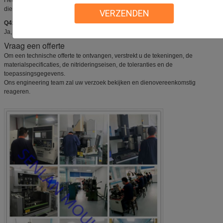
die geschikt zijn voor precisievormonderdelen.
VERZENDEN
Q4: Kun je kleine of grote batch hoeveelheden produceren?
Ja, zowel prototype- als productiepartijen worden ondersteund.
Vraag een offerte
Om een technische offerte te ontvangen, verstrekt u de tekeningen, de
materialspecificaties, de nitrideringseisen, de toleranties en de
toepassingsgegevens.
Ons engineering team zal uw verzoek bekijken en dienovereenkomstig
reageren.