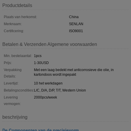
Productdetails
Plaats van herkomst:
China
Merknaam:
SENLAN
Certificering:
ISO9001
Betalen & Verzenden Algemene voorwaarden
Min. bestelaantal:
1pcs
Prijs:
1-30USD
Verpakking
Met een laag bedekt met anticorrosieve die olie, in
kartondoos wordt ingepakt
Details:
Levertijd:
10 het werkdagen
Betalingscondities:
L/C, D/A, D/P, T/T, Western Union
Levering
2000pcs/week
vermogen:
beschrijving
De Componenten van de precisievorm