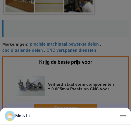
precisie machinaal bewerkte delen
Markeringen:
,
cnc draaiende delen
CNC verspanen diensten
,
Krijg de beste prijs voor
Verhard staal vorm componenten
± 0.005mm Precision CNC voor
cosmetische sluiting
Doorgaan
Miss Li
De Componenten van de precisievorm
Meer