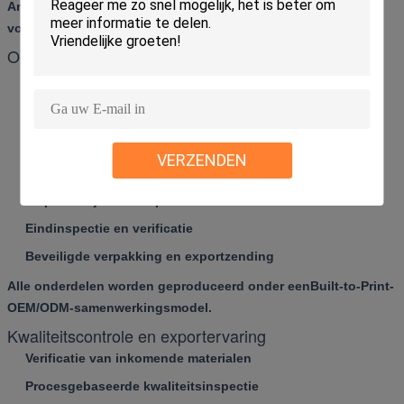
Amerikaans
Harding
CNC-machines voor afwerkingskritische
vormonderdelen.
Ontwikkeling op maat / OEM-samenwerkingsproces
Opdrachtgever verstrekt technische tekeningen of 3D-
modellen
Ingenieursbeoordeling van materialen, hardheid en
tolerantievereisten
VERZENDEN
CNC-bewerking en warmtebehandeling
Inspectie tijdens het proces in kritieke stadia
Eindinspectie en verificatie
Beveiligde verpakking en exportzending
Alle onderdelen worden geproduceerd onder een
Built-to-Print-
OEM/ODM-samenwerkingsmodel
.
Kwaliteitscontrole en exportervaring
Verificatie van inkomende materialen
Procesgebaseerde kwaliteitsinspectie