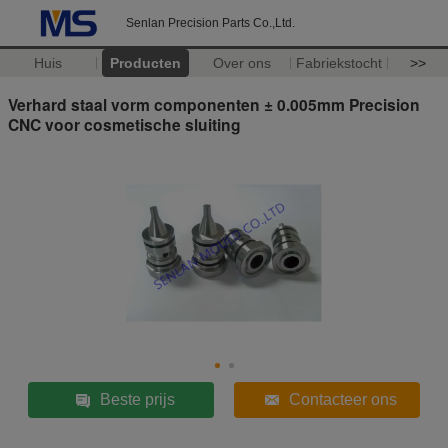
Senlan Precision Parts Co.,Ltd.
Huis
Producten
Over ons
Fabriekstocht
>>
Verhard staal vorm componenten ± 0.005mm Precision
CNC voor cosmetische sluiting
Beste prijs
Contacteer ons