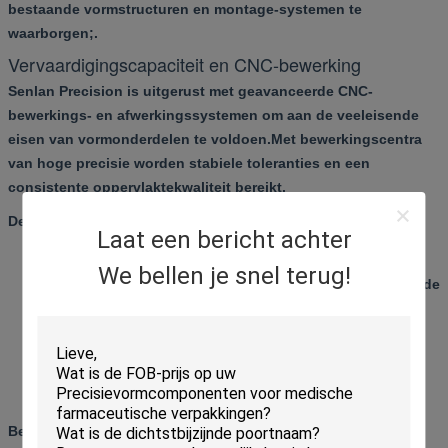
bestaande vormstructuren en montage-systemen te
waarborgen;.
Vervaardigingscapaciteit en CNC-bewerking
Senlan Precision is uitgerust met geavanceerde CNC-
bewerkings- en afwerkingssystemen om aan de veeleisende
eisen van vormonderdelen te voldoen.Met bewerkingscentra
van hoge precisie worden stabiele toleranties en een
consistente oppervlaktekwaliteit bereikt.
De productiecapaciteit omvat:
Laat een bericht achter
Hoogprecisie CNC-frees- en draaiwerk
We bellen je snel terug!
Coördinatie van de warmtebehandeling voor gecontroleerde
hardheid
Precisiebewerking en fijne oppervlaktebewerking
Bewerkingen met EDM voor complexe geometrieën
Volledige dimensionale en geometrische inspectie
Belangrijkste uitrusting omvat Japanse
- Ik weet het niet.
en