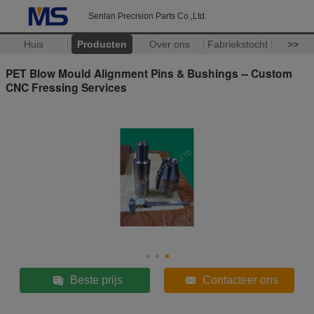
Senlan Precision Parts Co.,Ltd.
Huis
Producten
Over ons
Fabriekstocht
>>
PET Blow Mould Alignment Pins & Bushings -- Custom
CNC Fressing Services
Beste prijs
Contacteer ons