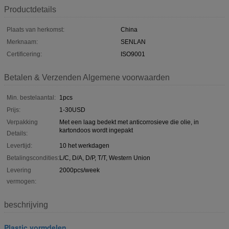
Productdetails
Plaats van herkomst:
China
Merknaam:
SENLAN
Certificering:
ISO9001
Betalen & Verzenden Algemene voorwaarden
Min. bestelaantal:
1pcs
Prijs:
1-30USD
Verpakking
Met een laag bedekt met anticorrosieve die olie, in
kartondoos wordt ingepakt
Details:
Levertijd:
10 het werkdagen
Betalingscondities:
L/C, D/A, D/P, T/T, Western Union
Levering
2000pcs/week
vermogen:
beschrijving
Plastic vormdelen