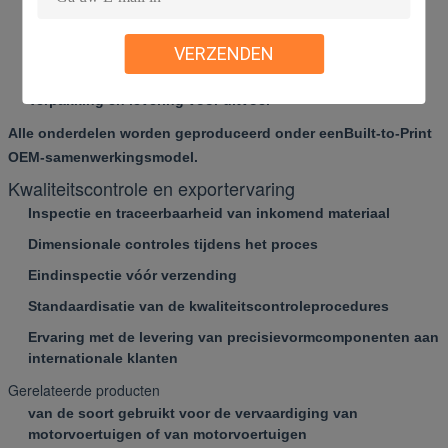
CNC-bewerking en procesplanning
Vervaardiging en afwerking van precisiemateriaal
VERZENDEN
Kwaliteitscontrole vóór verzending
Verpakking en levering voor uitvoer
Alle onderdelen worden geproduceerd onder een
Built-to-Print
OEM-samenwerkingsmodel
.
Kwaliteitscontrole en exportervaring
Inspectie en traceerbaarheid van inkomend materiaal
Dimensionale controles tijdens het proces
Eindinspectie vóór verzending
Standaardisatie van de kwaliteitscontroleprocedures
Ervaring met de levering van precisievormcomponenten aan
internationale klanten
Gerelateerde producten
van de soort gebruikt voor de vervaardiging van
motorvoertuigen of van motorvoertuigen