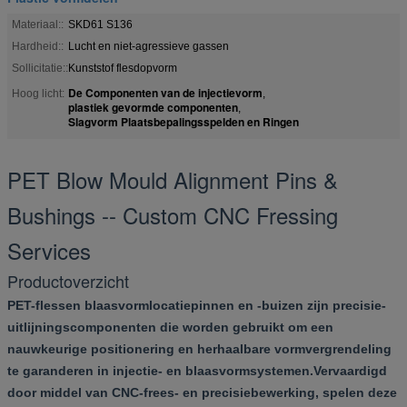
Materiaal::
SKD61 S136
Hardheid::
Lucht en niet-agressieve gassen
Sollicitatie::
Kunststof flesdopvorm
De Componenten van de injectievorm
Hoog licht:
,
plastiek gevormde componenten
,
Slagvorm Plaatsbepalingsspelden en Ringen
PET Blow Mould Alignment Pins &
Bushings -- Custom CNC Fressing
Services
Productoverzicht
PET-flessen blaasvormlocatiepinnen en -buizen zijn precisie-
uitlijningscomponenten die worden gebruikt om een
nauwkeurige positionering en herhaalbare vormvergrendeling
te garanderen in injectie- en blaasvormsystemen.Vervaardigd
door middel van CNC-frees- en precisiebewerking, spelen deze